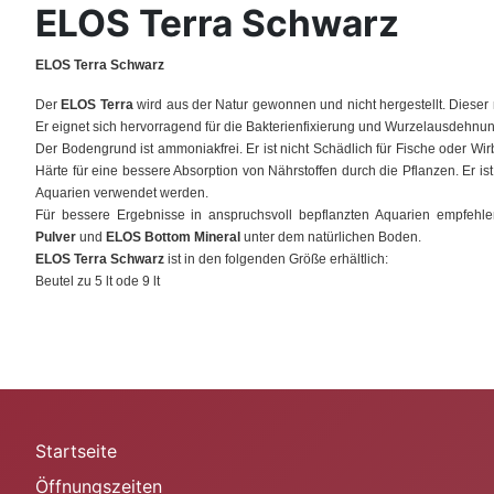
ELOS Terra Schwarz
ELOS Terra Schwarz
Der
ELOS Terra
wird aus der Natur gewonnen und nicht hergestellt. Dieser 
Er eignet sich hervorragend für die Bakterienfixierung und Wurzelausdehnun
Der Bodengrund ist ammoniakfrei. Er ist nicht Schädlich für Fische oder Wir
Härte für eine bessere Absorption von Nährstoffen durch die Pflanzen. Er 
Aquarien verwendet werden.
Für bessere Ergebnisse in anspruchsvoll bepflanzten Aquarien empfehl
Pulver
und
ELOS Bottom Mineral
unter dem natürlichen Boden.
ELOS Terra Schwarz
ist in den folgenden Größe erhältlich:
Beutel zu 5 lt ode 9 lt
Startseite
Öffnungszeiten