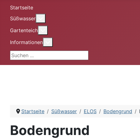
Startseite
More about: Süßwasser
Süßwasser
More about: Gartenteich
Gartenteich
More about: Informationen
Informationen
Suchen ...
Startseite
Süßwasser
ELOS
Bodengrund
Bodengrund