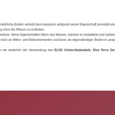
natürliche Boden verleiht dem Aquarium aufgrund seiner Eigenschaft porosität ein
g ohne die Pflanzn zu ersticken.
bellose. Seine Eigenschaften filtern das Wasser, machen es kristallklar und balla
ist reich an Mikro- und Makroelementen und kann als eigenständiger Boden in ansp
en wir weiterhin die Verwendung des
ELOS Celsio-Heizkabels
,
Elso Terra Ze