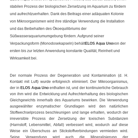
stabilen Prozess der biologischen Zersetzung im Aquarium zu fördern
und aufrechtzuerhalten. Dank des Beitrags einer adäquaten Kolonie
von Mikroorganismen wird ihre ständige Verwendung die Installation
und das Beibehalten des Ökoequilibriums der
Süßwasseraquariumumgebung fördern. Aufgrund seiner
Verpackungsform (Monodosekapseln) behält
ELOS Aqua Uno
von der
ersten bis zur letzten Anwendung konstante Qualität, Reinheit und
Wirksamkeit bei.
Der normale Prozess der Degeneration und Kontamination (d. H.
Kontakt mit Luft) wurde erfolgreich eliminiert. Der Mikroorganismus,
der in
ELOS Aqua Uno
enthalten ist, und der kontinuierliche Gebrauch
von ihm wird die Entwicklung und Aufrechterhaltung des biologischen
Gleichgewichts innerhalb des Aquariums bewirken. Die Verwendung
ausgewählter enzymatischer Grundlagen wird den natürlichen
Stoffwechselprozess beschleunigen und lange erhalten, wodurch der
irreversible Prozess der Zersetzung der toxischen Substanzen
(Harnstoff, Lebensmittel, Abfall) verbessert wird, wodurch auf diese
Weise ein Überschuss an Stickstoffverbindungen vermieden wird.
Seine Verwendung wird auch die Mineralisierung der