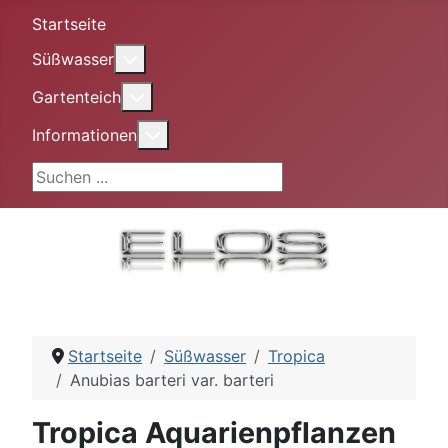
Startseite
More about: Süßwasser
Süßwasser
More about: Gartenteich
Gartenteich
More about: Informationen
Informationen
Suchen ...
Startseite
Süßwasser
Tropica
Anubias barteri var. barteri
Tropica Aquarienpflanzen