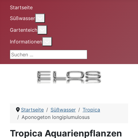
Startseite
More about: Süßwasser
Süßwasser
More about: Gartenteich
Gartenteich
More about: Informationen
Informationen
Suchen ...
Startseite
Süßwasser
Tropica
Aponogeton longiplumulosus
Tropica Aquarienpflanzen