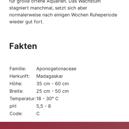
für große offene Aquarien. Das Wachstum
stagniert manchmal, setzt sich aber
normalerweise nach einigen Wochen Ruheperiode
wieder gut fort.
Fakten
Familie:
Aponogetonaceae
Herkunft:
Madagaskar
Höhe:
35 cm - 60 cm
Breite:
25 cm - 50 cm
Temperatur:
18 - 30° C
pH:
5,5 - 8
Code:
C