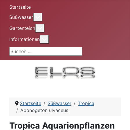
Startseite
More about: Süßwasser
Süßwasser
More about: Gartenteich
Gartenteich
More about: Informationen
Informationen
Suchen ...
Startseite
Süßwasser
Tropica
Aponogeton ulvaceus
Tropica Aquarienpflanzen