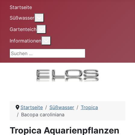
Startseite
More about: Süßwasser
Süßwasser
More about: Gartenteich
Gartenteich
More about: Informationen
Informationen
Suchen ...
Startseite
Süßwasser
Tropica
Bacopa caroliniana
Tropica Aquarienpflanzen