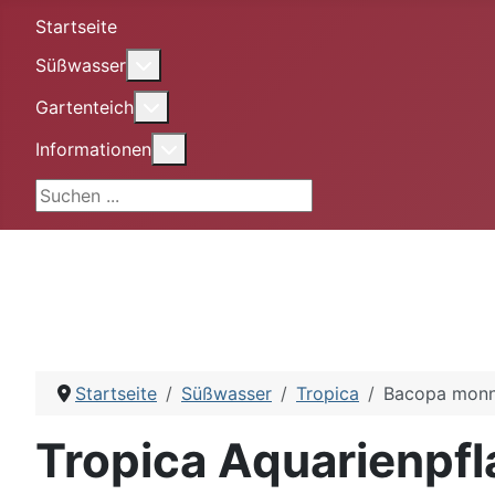
Startseite
More about: Süßwasser
Süßwasser
More about: Gartenteich
Gartenteich
More about: Informationen
Informationen
Suchen ...
Startseite
Süßwasser
Tropica
Bacopa monn
Tropica Aquarienpf