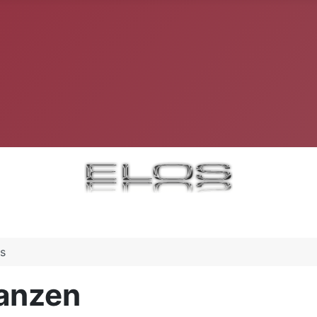
s
lanzen