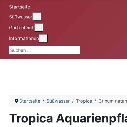
Startseite
More about: Süßwasser
Süßwasser
More about: Gartenteich
Gartenteich
More about: Informationen
Informationen
Suchen ...
Startseite
Süßwasser
Tropica
Crinum natan
Tropica Aquarienpf