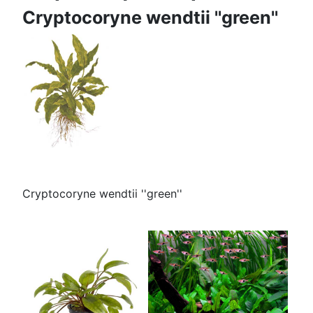
Cryptocoryne wendtii ''green''
Cryptocoryne wendtii ''green''