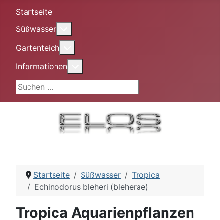
Startseite
More about: Süßwasser
Süßwasser
More about: Gartenteich
Gartenteich
More about: Informationen
Informationen
Suchen ...
Startseite
Süßwasser
Tropica
Echinodorus bleheri (bleherae)
Tropica Aquarienpflanzen