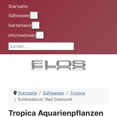
Startseite
More about: Süßwasser
Süßwasser
More about: Gartenteich
Gartenteich
More about: Informationen
Informationen
Suchen ...
Startseite
Süßwasser
Tropica
Echinodorus 'Red Diamond'
Tropica Aquarienpflanzen