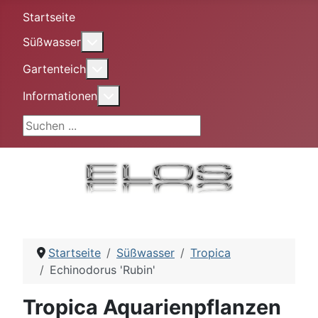
Startseite
More about: Süßwasser
Süßwasser
More about: Gartenteich
Gartenteich
More about: Informationen
Informationen
Suchen ...
Startseite
Süßwasser
Tropica
Echinodorus 'Rubin'
Tropica Aquarienpflanzen