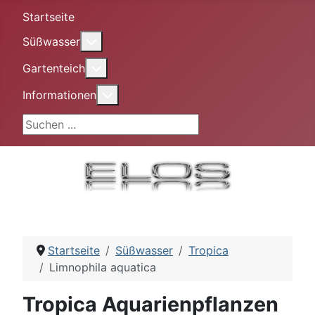
Startseite
More about: Süßwasser
Süßwasser
More about: Gartenteich
Gartenteich
More about: Informationen
Informationen
Suchen ...
Startseite
Süßwasser
Tropica
Limnophila aquatica
Tropica Aquarienpflanzen