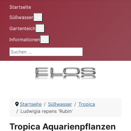
Startseite
More about: Süßwasser
Süßwasser
More about: Gartenteich
Gartenteich
More about: Informationen
Informationen
Suchen ...
Startseite
Süßwasser
Tropica
Ludwigia repens 'Rubin'
Tropica Aquarienpflanzen