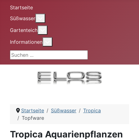
Startseite
More about: Süßwasser
Süßwasser
More about: Gartenteich
Gartenteich
More about: Informationen
Informationen
Suchen ...
Startseite
Süßwasser
Tropica
Topfware
Tropica Aquarienpflanzen