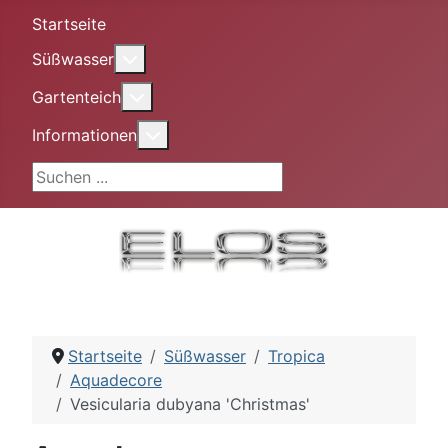
Startseite
More about: Süßwasser
Süßwasser
More about: Gartenteich
Gartenteich
More about: Informationen
Informationen
Suchen ...
Startseite
Süßwasser
Tropica
Aquadecore
Vesicularia dubyana 'Christmas'