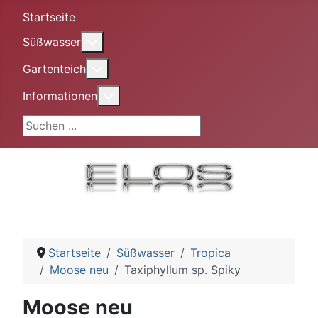
Startseite
More about: Süßwasser
Süßwasser
More about: Gartenteich
Gartenteich
More about: Informationen
Informationen
Suchen ...
Startseite
Süßwasser
Tropica
Moose neu
Taxiphyllum sp. Spiky
Moose neu