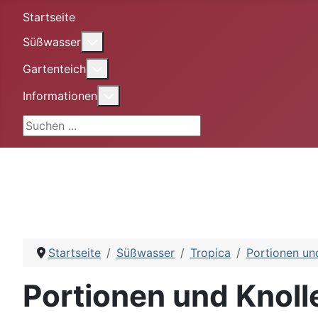
Startseite
More about: Süßwasser
Süßwasser
More about: Gartenteich
Gartenteich
More about: Informationen
Informationen
Suchen ...
Startseite
Süßwasser
Tropica
Portionen un
Portionen und Knoll