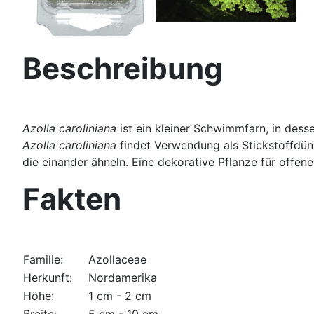
Beschreibung
Azolla caroliniana
ist ein kleiner Schwimmfarn, in dess
Azolla caroliniana
findet Verwendung als Stickstoffdüng
die einander ähneln. Eine dekorative Pflanze für offene
Fakten
Familie:
Azollaceae
Herkunft:
Nordamerika
Höhe:
1 cm - 2 cm