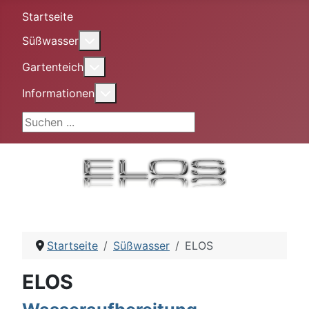
Startseite
More about: Süßwasser
Süßwasser
More about: Gartenteich
Gartenteich
More about: Informationen
Informationen
Suchen ...
Startseite
Süßwasser
ELOS
ELOS