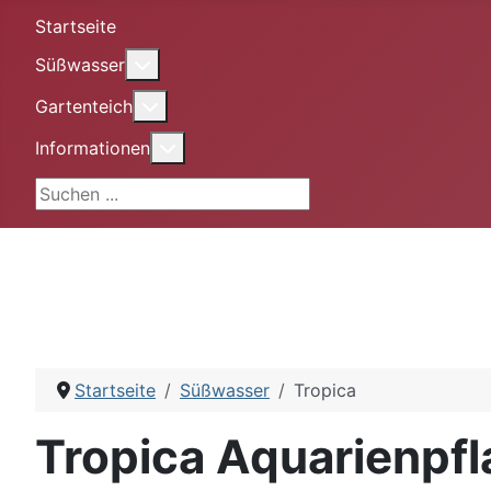
Startseite
More about: Süßwasser
Süßwasser
More about: Gartenteich
Gartenteich
More about: Informationen
Informationen
Suchen ...
Startseite
Süßwasser
Tropica
Tropica Aquarienpf